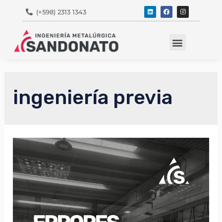
(+598) 2313 1343
Marcas Representadas
ingeniería previa