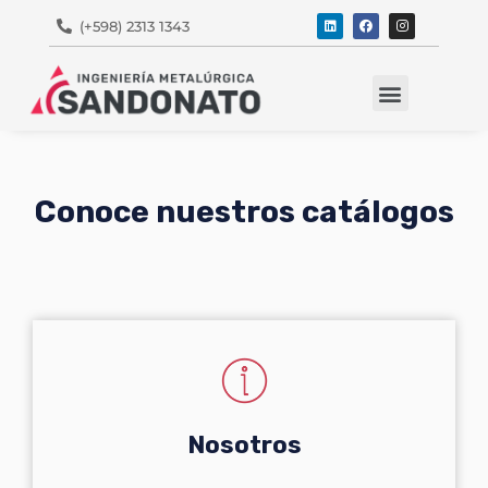
(+598) 2313 1343
Marcas Representadas
Conoce nuestros catálogos
Nosotros